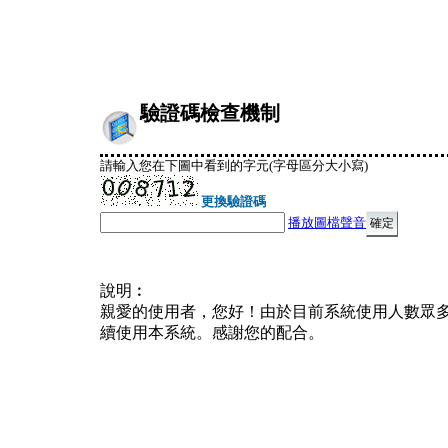
驗證碼檢查機制
請輸入您在下圖中看到的字元(字母區分大小寫)
更換驗證碼
播放圖檔聲音
說明︰
親愛的使用者，您好！由於目前系統使用人數眾
續使用本系統。感謝您的配合。