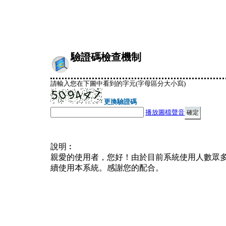
驗證碼檢查機制
請輸入您在下圖中看到的字元(字母區分大小寫)
更換驗證碼
播放圖檔聲音
說明︰
親愛的使用者，您好！由於目前系統使用人數眾
續使用本系統。感謝您的配合。