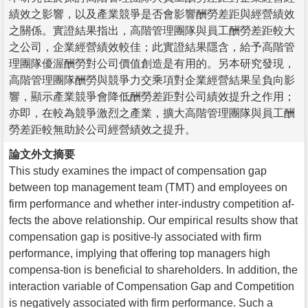
績效之影響，以及產業競爭是否會影響酬勞差距與經營績效
之關係。實證結果指出，高階管理團隊與員工酬勞差距較大
之公司，企業經營績效較佳；此實證結果隱含，給予高階管
理團隊優渥酬勞對公司價值創造是有用的。另本研究發現，
高階管理團隊酬勞與競爭力交乘項對企業經營結果呈負向影
響，顯示產業競爭會降低酬勞差距對公司績效提升之作用；
亦即，在較為競爭激烈之產業，擴大高階管理團隊與員工酬
勞差距較無助於公司經營績效之提升。
論文外文摘要
This study examines the impact of compensation gap
between top management team (TMT) and employees on
firm performance and whether inter-industry competition af-
fects the above relationship. Our empirical results show that
compensation gap is positive-ly associated with firm
performance, implying that offering top managers high
compensa-tion is beneficial to shareholders. In addition, the
interaction variable of Compensation Gap and Competition
is negatively associated with firm performance. Such a