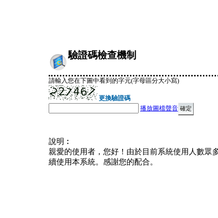
驗證碼檢查機制
請輸入您在下圖中看到的字元(字母區分大小寫)
更換驗證碼
播放圖檔聲音
說明︰
親愛的使用者，您好！由於目前系統使用人數眾
續使用本系統。感謝您的配合。