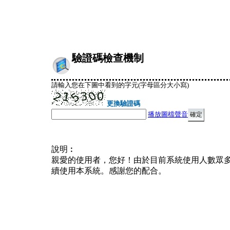
驗證碼檢查機制
請輸入您在下圖中看到的字元(字母區分大小寫)
更換驗證碼
播放圖檔聲音
說明︰
親愛的使用者，您好！由於目前系統使用人數眾
續使用本系統。感謝您的配合。