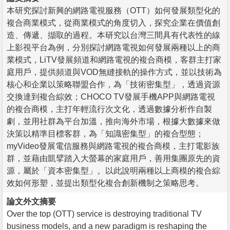
本研究探討新興的網路電視服務（OTT）如何發展類型化的
複合商業模式，從商業模式的角度切入，探究企業在價值創
造、傳遞、擷取的過程。本研究以台灣三間具有代表性的線
上影視平台為例，分別探討網路電視如何發展兩種以上的商
業模式，LiTV發展頻道和網路電視的複合商模，客群主打家
庭用戶，提供頻道與VOD無縫接軌的操作方式，並以技術為
核心和企業以策略聯盟合作，為「技術密集型」，透過資源
交換達到複合綜效；CHOCO TV發展手機APP與網路電視
的複合商模，主打年輕流行次文化，透過數據分析作自製
劇，並用社群為平台加溫，推向海外市場，根據大數據來做
決策以精準目標客群，為「知識密集型」的複合型態；
myVideo發展電信服務與網路電視的複合商模，主打電影族
群，並藉由凱擘踏入大螢幕的家庭用戶，善用集團原先的資
源，屬於「資本密集型」。以此說明兩種以上商模的複合綜
效如何形塑，並提出類型化複合創新機制之策略思考。
論文外文摘要
Over the top (OTT) service is destroying traditional TV
business models, and a new paradigm is reshaping the