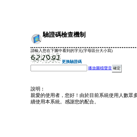
驗證碼檢查機制
請輸入您在下圖中看到的字元(字母區分大小寫)
更換驗證碼
播放圖檔聲音
說明︰
親愛的使用者，您好！由於目前系統使用人數眾
續使用本系統。感謝您的配合。