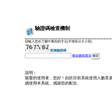
驗證碼檢查機制
請輸入您在下圖中看到的字元(字母區分大小寫)
更換驗證碼
播放圖檔聲音
說明︰
親愛的使用者，您好！由於目前系統使用人數眾
續使用本系統。感謝您的配合。