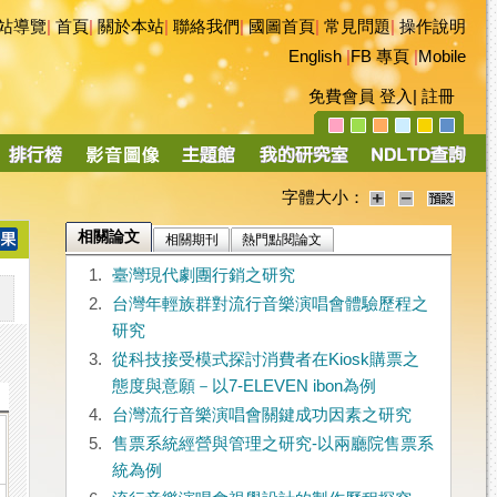
站導覽
|
首頁
|
關於本站
|
聯絡我們
|
國圖首頁
|
常見問題
|
操作說明
English
|
FB 專頁
|
Mobile
免費會員
登入
|
註冊
字體大小：
相關論文
相關期刊
熱門點閱論文
1.
臺灣現代劇團行銷之研究
2.
台灣年輕族群對流行音樂演唱會體驗歷程之
研究
3.
從科技接受模式探討消費者在Kiosk購票之
態度與意願－以7-ELEVEN ibon為例
4.
台灣流行音樂演唱會關鍵成功因素之研究
5.
售票系統經營與管理之研究-以兩廳院售票系
統為例