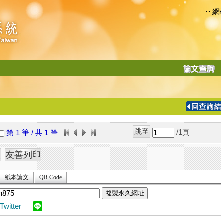
網
:::
功
能
切
換
導
覽
/1
頁
第 1 筆 / 共 1 筆
列
紙本論文
QR Code
複製永久網址
Twitter