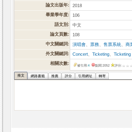
論文出版年:
2018
畢業學年度:
106
語文別:
中文
論文頁數:
108
中文關鍵詞:
演唱會
、
票務
、
售票系統
、
商
外文關鍵詞:
Concert
、
Ticketing
、
Ticketin
相關次數:
被引用:
4
點閱:2052
評分:
推文
網路書籤
推薦
評分
引用網址
轉寄