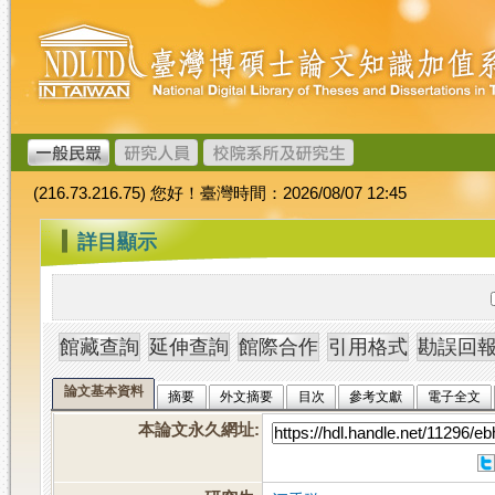
跳
臺
到
灣
主
博
要
碩
內
士
容
論
文
(216.73.216.75) 您好！臺灣時間：2026/08/07 12:45
加
值
:::
詳目顯示
系
統
論文基本資料
摘要
外文摘要
目次
參考文獻
電子全文
本論文永久網址
: