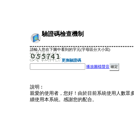
驗證碼檢查機制
請輸入您在下圖中看到的字元(字母區分大小寫)
更換驗證碼
播放圖檔聲音
說明︰
親愛的使用者，您好！由於目前系統使用人數眾
續使用本系統。感謝您的配合。