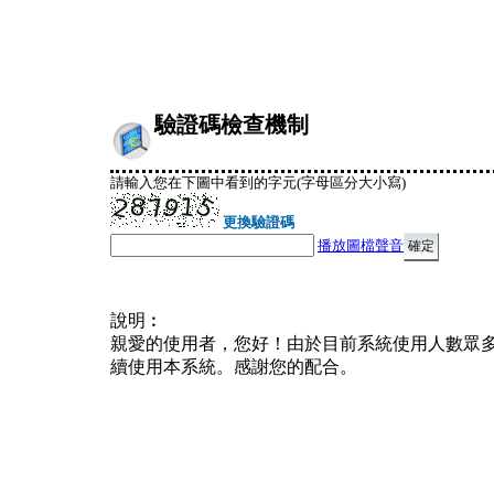
驗證碼檢查機制
請輸入您在下圖中看到的字元(字母區分大小寫)
更換驗證碼
播放圖檔聲音
說明︰
親愛的使用者，您好！由於目前系統使用人數眾
續使用本系統。感謝您的配合。