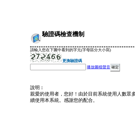
驗證碼檢查機制
請輸入您在下圖中看到的字元(字母區分大小寫)
更換驗證碼
播放圖檔聲音
說明︰
親愛的使用者，您好！由於目前系統使用人數眾
續使用本系統。感謝您的配合。