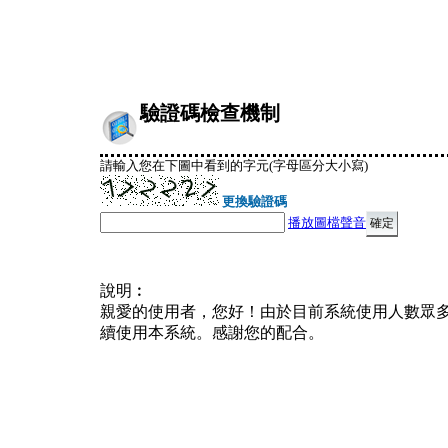
驗證碼檢查機制
請輸入您在下圖中看到的字元(字母區分大小寫)
更換驗證碼
播放圖檔聲音
說明︰
親愛的使用者，您好！由於目前系統使用人數眾
續使用本系統。感謝您的配合。