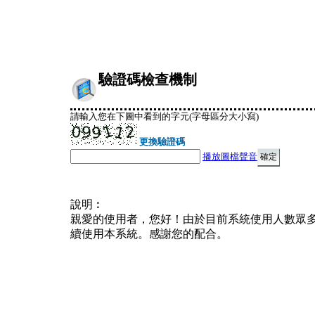
驗證碼檢查機制
請輸入您在下圖中看到的字元(字母區分大小寫)
更換驗證碼
播放圖檔聲音
說明︰
親愛的使用者，您好！由於目前系統使用人數眾
續使用本系統。感謝您的配合。