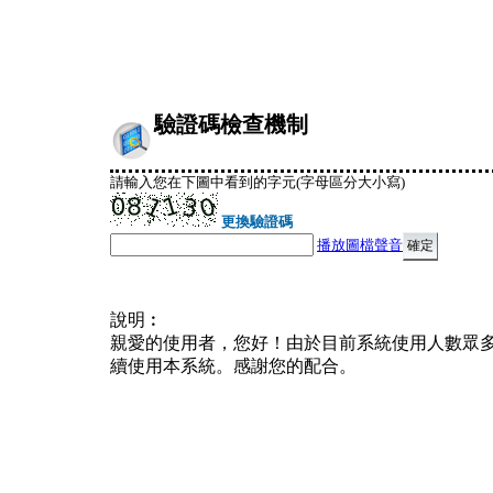
驗證碼檢查機制
請輸入您在下圖中看到的字元(字母區分大小寫)
更換驗證碼
播放圖檔聲音
說明︰
親愛的使用者，您好！由於目前系統使用人數眾
續使用本系統。感謝您的配合。