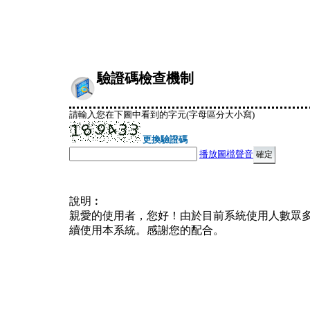
驗證碼檢查機制
請輸入您在下圖中看到的字元(字母區分大小寫)
更換驗證碼
播放圖檔聲音
說明︰
親愛的使用者，您好！由於目前系統使用人數眾
續使用本系統。感謝您的配合。