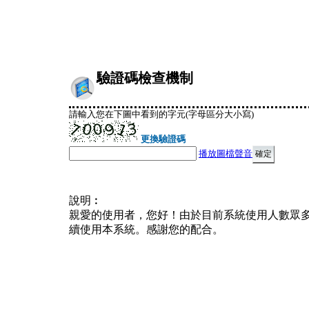
驗證碼檢查機制
請輸入您在下圖中看到的字元(字母區分大小寫)
更換驗證碼
播放圖檔聲音
說明︰
親愛的使用者，您好！由於目前系統使用人數眾
續使用本系統。感謝您的配合。