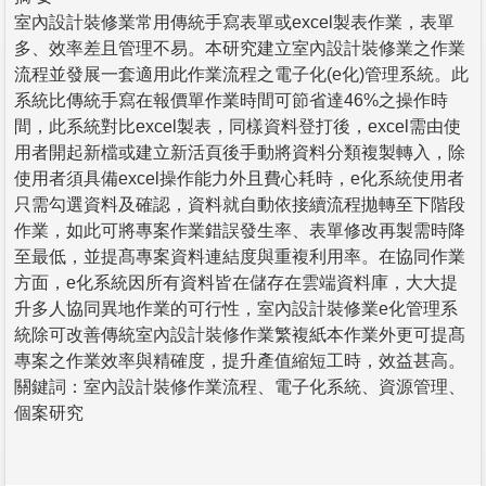
室內設計裝修業常用傳統手寫表單或excel製表作業，表單
多、效率差且管理不易。本研究建立室內設計裝修業之作業
流程並發展一套適用此作業流程之電子化(e化)管理系統。此
系統比傳統手寫在報價單作業時間可節省達46%之操作時
間，此系統對比excel製表，同樣資料登打後，excel需由使
用者開起新檔或建立新活頁後手動將資料分類複製轉入，除
使用者須具備excel操作能力外且費心耗時，e化系統使用者
只需勾選資料及確認，資料就自動依接續流程拋轉至下階段
作業，如此可將專案作業錯誤發生率、表單修改再製需時降
至最低，並提髙專案資料連結度與重複利用率。在協同作業
方面，e化系統因所有資料皆在儲存在雲端資料庫，大大提
升多人協同異地作業的可行性，室內設計裝修業e化管理系
統除可改善傳統室內設計裝修作業繁複紙本作業外更可提髙
專案之作業效率與精確度，提升產值縮短工時，效益甚高。
關鍵詞：室內設計裝修作業流程、電子化系統、資源管理、
個案研究