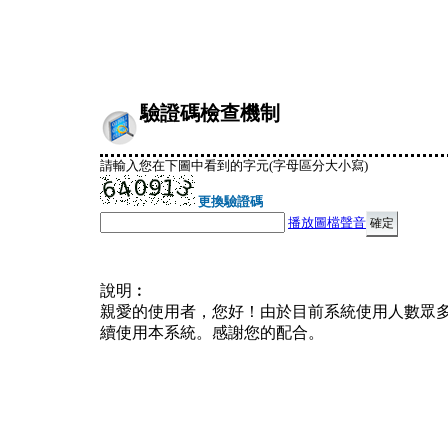
驗證碼檢查機制
請輸入您在下圖中看到的字元(字母區分大小寫)
更換驗證碼
播放圖檔聲音
說明︰
親愛的使用者，您好！由於目前系統使用人數眾
續使用本系統。感謝您的配合。