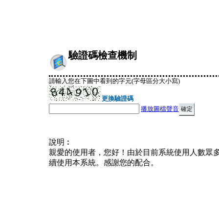
驗證碼檢查機制
請輸入您在下圖中看到的字元(字母區分大小寫)
更換驗證碼
播放圖檔聲音
說明︰
親愛的使用者，您好！由於目前系統使用人數眾
續使用本系統。感謝您的配合。