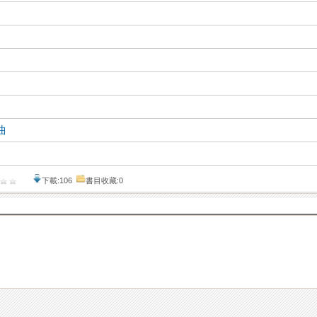
曲
下載:106
書目收藏:0