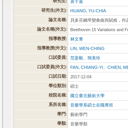
研究生:
黃于嘉
研究生(外文):
HUANG, YU-CHIA
論文名稱:
貝多芬鋼琴變奏曲與賦格，作品
論文名稱(外文):
Beethoven 15 Variations and F
指導教授:
林文菁
指導教授(外文):
LIN, WEN-CHING
口試委員:
范姜毅
、
簡美玲
口試委員(外文):
FAN, CHIANG-YI
、
CHIEN, M
口試日期:
2017-12-04
學位類別:
碩士
校院名稱:
國立臺北藝術大學
系所名稱:
音樂學系碩士在職專班
學門:
藝術學門
學類:
音樂學類