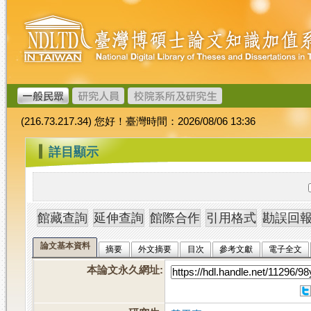
跳
臺
到
灣
主
博
要
碩
內
士
容
論
文
(216.73.217.34) 您好！臺灣時間：2026/08/06 13:36
加
值
:::
詳目顯示
系
統
論文基本資料
摘要
外文摘要
目次
參考文獻
電子全文
本論文永久網址
: