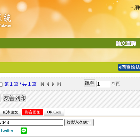
網
:::
功
能
切
換
導
覽
/1
頁
第 1 筆 / 共 1 筆
列
紙本論文
影音圖像
QR Code
複製永久網址
Twitter