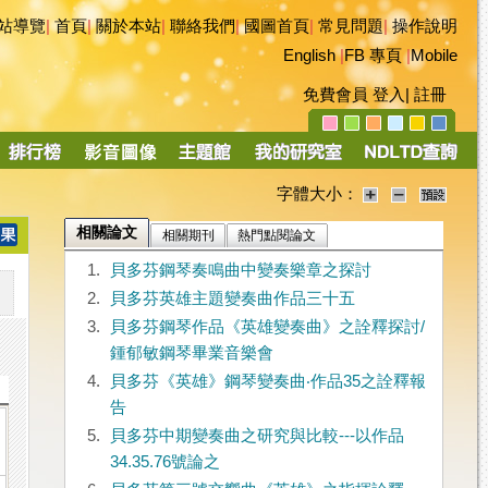
站導覽
|
首頁
|
關於本站
|
聯絡我們
|
國圖首頁
|
常見問題
|
操作說明
English
|
FB 專頁
|
Mobile
免費會員
登入
|
註冊
字體大小：
相關論文
相關期刊
熱門點閱論文
1.
貝多芬鋼琴奏鳴曲中變奏樂章之探討
2.
貝多芬英雄主題變奏曲作品三十五
3.
貝多芬鋼琴作品《英雄變奏曲》之詮釋探討/
鍾郁敏鋼琴畢業音樂會
4.
貝多芬《英雄》鋼琴變奏曲‧作品35之詮釋報
告
5.
貝多芬中期變奏曲之研究與比較---以作品
34.35.76號論之