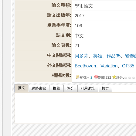
論文種類:
學術論文
論文出版年:
2017
畢業學年度:
106
語文別:
中文
論文頁數:
71
中文關鍵詞:
貝多芬
、
英雄
、
作品35
、
變奏
外文關鍵詞:
Beethoven
、
Variation
、
OP.35
相關次數:
被引用:
2
點閱:722
評分:
推文
網路書籤
推薦
評分
引用網址
轉寄