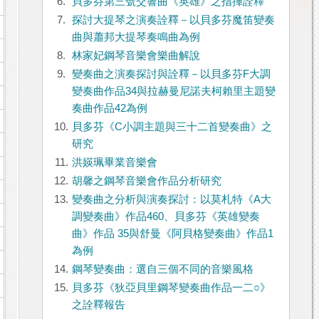
6.
貝多芬第三號交響曲《英雄》之指揮詮釋
7.
探討大提琴之演奏詮釋－以貝多芬魔笛變奏
曲與蕭邦大提琴奏鳴曲為例
8.
林家妃鋼琴音樂會樂曲解說
9.
變奏曲之演奏探討與詮釋－以貝多芬F大調
變奏曲作品34與拉赫曼尼諾夫柯賴里主題變
奏曲作品42為例
10.
貝多芬《C小調主題與三十二首變奏曲》之
研究
11.
洪媖珮畢業音樂會
12.
胡馨之鋼琴音樂會作品分析研究
13.
變奏曲之分析與演奏探討：以莫札特《A大
調變奏曲》作品460、貝多芬《英雄變奏
曲》作品 35與舒曼《阿貝格變奏曲》作品1
為例
14.
鋼琴變奏曲：選自三個不同的音樂風格
15.
貝多芬《狄亞貝里鋼琴變奏曲作品一二○》
之詮釋報告