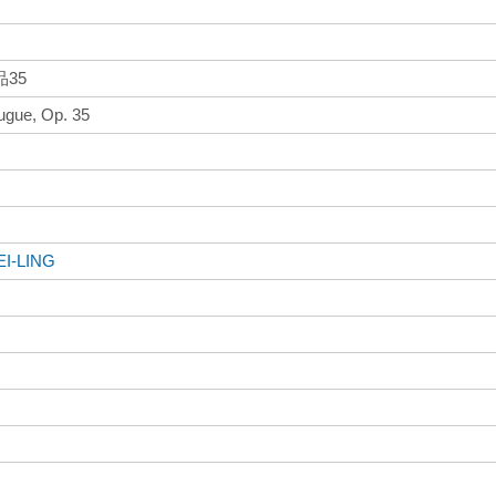
35
ugue, Op. 35
EI-LING