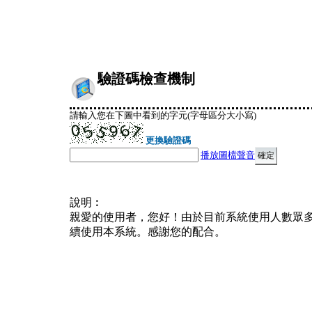
驗證碼檢查機制
請輸入您在下圖中看到的字元(字母區分大小寫)
更換驗證碼
播放圖檔聲音
說明︰
親愛的使用者，您好！由於目前系統使用人數眾
續使用本系統。感謝您的配合。