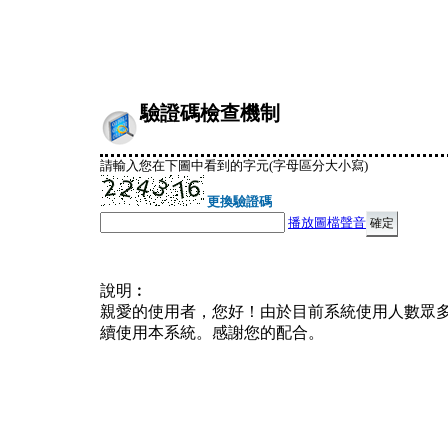
驗證碼檢查機制
請輸入您在下圖中看到的字元(字母區分大小寫)
更換驗證碼
播放圖檔聲音
說明︰
親愛的使用者，您好！由於目前系統使用人數眾
續使用本系統。感謝您的配合。