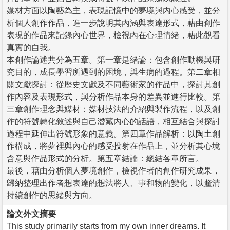
媒材方面以陶藝為主，表現記憶中的夢境與內心感受，並分
析個人創作作品，進一步說明其內涵與表達形式，藉由創作
表現的作品來記錄內心世界，檢視內在心理情緒，藉此觀看
真實的自我。
本創作論述共分為五章。第一章是緒論：包含創作動機與研
究目的，成長學習所遇到的困境，與生病的過程。第二章相
關文獻探討：從歷史文獻及不同藝術家的作品中，探討其創
作內容及表現形式，與分析作品本身的差異並進行比較。第
三章創作理念與媒材：媒材技法的介紹與製作流程，以及創
作的符號轉化敘述與自己潛藏內心的話語，相互結合與探討
過程中延伸出符號形象的意義。第四章作品解析：以陶土創
作構成，將夢裡與內心的感受投射在作品上，並分析其心境
含意與作品形式的分析。第五章結論：總結各章所言。
最後，藉由分析個人夢境創作，檢視作者的創作研究成果，
歸納整理出作者想表達的想法將人、事和物的變化，以釐清
持續創作的思緒與方向。
論文外文摘要
This study primarily starts from my own inner dreams. It