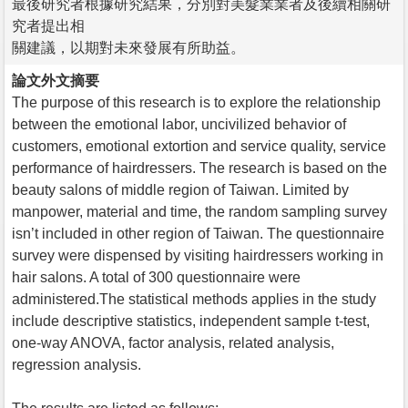
最後研究者根據研究結果，分別對美髮業業者及後續相關研
究者提出相
關建議，以期對未來發展有所助益。
論文外文摘要
The purpose of this research is to explore the relationship
between the emotional labor, uncivilized behavior of
customers, emotional extortion and service quality, service
performance of hairdressers. The research is based on the
beauty salons of middle region of Taiwan. Limited by
manpower, material and time, the random sampling survey
isn’t included in other region of Taiwan. The questionnaire
survey were dispensed by visiting hairdressers working in
hair salons. A total of 300 questionnaire were
administered.The statistical methods applies in the study
include descriptive statistics, independent sample t-test,
one-way ANOVA, factor analysis, related analysis,
regression analysis.