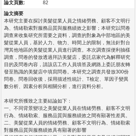
論文頁數:
82
論文摘要
本研究主要在探討美髮從業人員之情緒勞務、顧客不文明行
為、情緒勒索對服務品質與服務績效之影響；本研究以問卷
調查來收集研究所需要之資料，調查的對象為中部地區的美
髮從業人員，基於人力、物力、時間上的限制，無法針對台
灣其他地區的美髮從業人員進行調查。本次調查採便利抽樣
調查，問卷的發放透過拜訪美髮店，委託店家代為解釋研究
目的及問卷內容，請該店工作人員填答及網路上委託朋友轉
發至熟識的美髮店中填寫問卷。本研究之調查共發放300份
問卷。問卷回收後，採用描述性統計、T檢定、單因子變異
數分析、因素分析與相關分析，進行資料分析。
本研究所獲致之主要結論如下：
一、不同背景變項之美髮從業人員在情緒勞務、顧客不文明
行為、情緒勒索、服務品質與服務績效之間有顯著性差異。
二、美髮從業人員的情緒勞務、顧客不文明行為、情緒勒索
對服務品質與服務績效具有顯著的影響