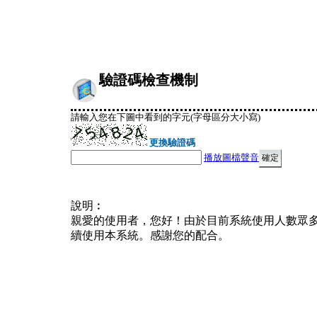
驗證碼檢查機制
請輸入您在下圖中看到的字元(字母區分大小寫)
更換驗證碼
播放圖檔聲音
說明︰
親愛的使用者，您好！由於目前系統使用人數眾
續使用本系統。感謝您的配合。