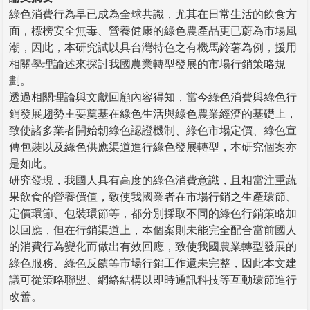
綠色消費行為早已成為全球共識，尤其在日常生活的飲食方
面，標榜安全無毒、營養健康的綠色農產品更已蔚為市場風
潮，因此，本研究試以具台灣特色之有機馬鈴薯為例，援用
相關學理論述來探討我國農業轉型發展的市場行銷策略規
劃。
透過相關理論與文獻回顧內容得知，當今綠色消費與綠色行
銷發展趨勢主要奠基在綠色生活與綠色農業經濟的基礎上，
致使諸多業者開始朝綠色認證機制、綠色市場定價、綠色宣
傳包裝以及綠色供應渠道進行綠色發展轉型，本研究個案亦
是如此。
研究發現，我國人具有高度的綠色消費意識，且相當注重蔬
果飲食的營養價值，致使我國業者在市場行銷之生產環節、
定價環節、包裝環節等，都分別採取不同的綠色行銷策略加
以回應，但在行銷渠道上，本個案則未能完全配合當前國人
的消費行為變化而做出有效回應，致使我國農業轉型發展的
綠色服務、綠色反饋等市場行銷工作還未完整，因此本文建
議可從策略聯盟、網絡結構以即時通訊科技等互動環節進行
改善。