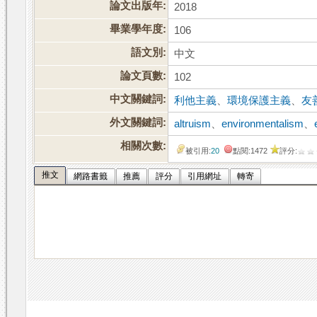
論文出版年:
2018
畢業學年度:
106
語文別:
中文
論文頁數:
102
中文關鍵詞:
利他主義
、
環境保護主義
、
友
外文關鍵詞:
altruism
、
environmentalism
、
相關次數:
被引用:
20
點閱:1472
評分:
推文
網路書籤
推薦
評分
引用網址
轉寄