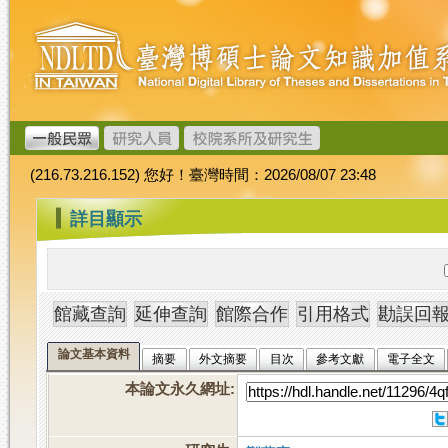
跳
臺
到
灣
主
博
要
碩
內
士
容
論
文
(216.73.216.152) 您好！臺灣時間：2026/08/07 23:48
加
值
:::
詳目顯示
系
統
論文基本資料
摘要
外文摘要
目次
參考文獻
電子全文
本論文永久網址
: