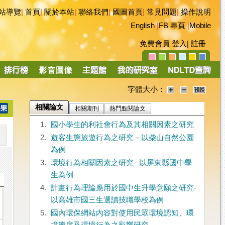
站導覽
|
首頁
|
關於本站
|
聯絡我們
|
國圖首頁
|
常見問題
|
操作說明
English
|
FB 專頁
|
Mobile
免費會員
登入
|
註冊
字體大小：
相關論文
相關期刊
熱門點閱論文
1.
國小學生的利社會行為及其相關因素之研究
2.
遊客生態旅遊行為之研究－以柴山自然公園
為例
3.
環境行為相關因素之研究─以屏東縣國中學
生為例
4.
計畫行為理論應用於國中生升學意願之研究-
以高雄市國三生選讀技職學校為例
5.
國內環保網站內容對使用民眾環境認知、環