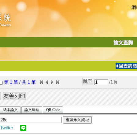
網
:::
功
能
切
換
導
覽
/1
頁
第 1 筆 / 共 1 筆
列
紙本論文
論文連結
QR Code
複製永久網址
Twitter