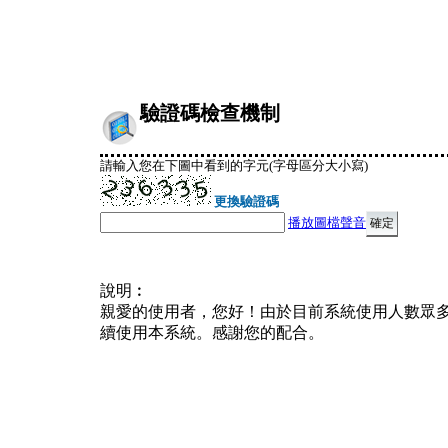
驗證碼檢查機制
請輸入您在下圖中看到的字元(字母區分大小寫)
更換驗證碼
播放圖檔聲音
說明︰
親愛的使用者，您好！由於目前系統使用人數眾
續使用本系統。感謝您的配合。