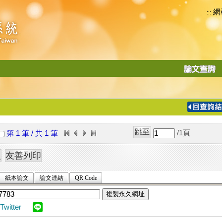
網
:::
功
能
切
換
導
覽
/1
頁
第 1 筆 / 共 1 筆
列
紙本論文
論文連結
QR Code
複製永久網址
Twitter