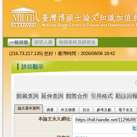
跳
臺
到
灣
主
博
要
碩
內
士
容
論
文
(216.73.217.135) 您好！臺灣時間：2026/08/06 18:42
加
值
:::
詳目顯示
系
統
論文基本資料
摘要
外文摘要
目次
參考文獻
電子全文
本論文永久網址
: