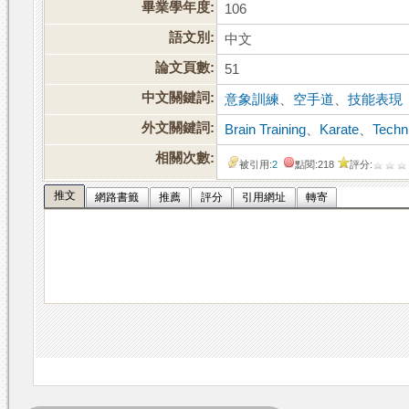
畢業學年度:
106
語文別:
中文
論文頁數:
51
中文關鍵詞:
意象訓練
、
空手道
、
技能表現
外文關鍵詞:
Brain Training
、
Karate
、
Techn
相關次數:
被引用:
2
點閱:218
評分:
推文
網路書籤
推薦
評分
引用網址
轉寄