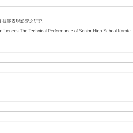
作技能表現影響之研究
 Influences The Technical Performance of Senior-High-School Karate