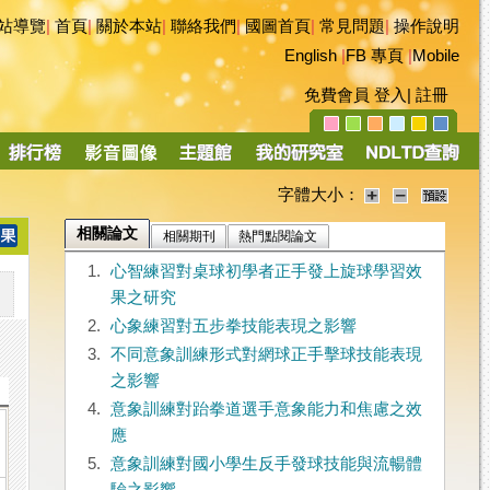
站導覽
|
首頁
|
關於本站
|
聯絡我們
|
國圖首頁
|
常見問題
|
操作說明
English
|
FB 專頁
|
Mobile
免費會員
登入
|
註冊
字體大小：
相關論文
相關期刊
熱門點閱論文
1.
心智練習對桌球初學者正手發上旋球學習效
果之研究
2.
心象練習對五步拳技能表現之影響
3.
不同意象訓練形式對網球正手擊球技能表現
之影響
4.
意象訓練對跆拳道選手意象能力和焦慮之效
應
5.
意象訓練對國小學生反手發球技能與流暢體