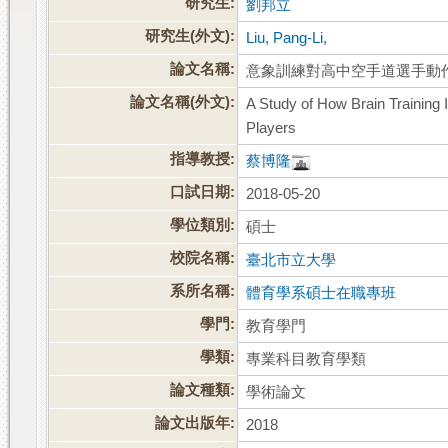
研究生:
劉邦立
研究生(外文):
Liu, Pang-Li,
論文名稱:
意象訓練對高中空手道選手動
論文名稱(外文):
A Study of How Brain Training
Players
指導教授:
蔡博隆
口試日期:
2018-05-20
學位類別:
碩士
校院名稱:
臺北市立大學
系所名稱:
體育學系碩士在職專班
學門:
教育學門
學類:
專業科目教育學類
論文種類:
學術論文
論文出版年:
2018