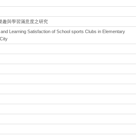
樂趣與學習滿意度之研究
and Learning Satisfaction of School sports Clubs in Elementary
City