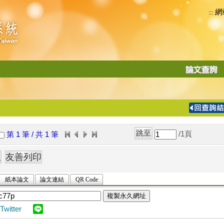
網
:::
功
能
切
換
導
覽
/1
頁
第 1 筆 / 共 1 筆
列
紙本論文
論文連結
QR Code
複製永久網址
Twitter