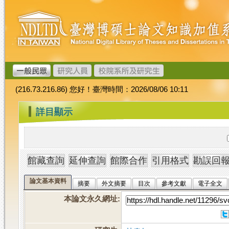
跳
臺
到
灣
主
博
要
碩
內
士
容
論
文
(216.73.216.86) 您好！臺灣時間：2026/08/06 10:11
加
值
:::
詳目顯示
系
統
論文基本資料
摘要
外文摘要
目次
參考文獻
電子全文
本論文永久網址
: