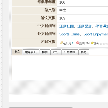
畢業學年度:
106
語文別:
中文
論文頁數:
103
中文關鍵詞:
運動社團
、
運動樂趣
、
學習滿
外文關鍵詞:
Sports Clubs
、
Sport Enjoyme
相關次數:
被引用:
11
點閱:224
評分:
推文
網路書籤
推薦
評分
引用網址
轉寄