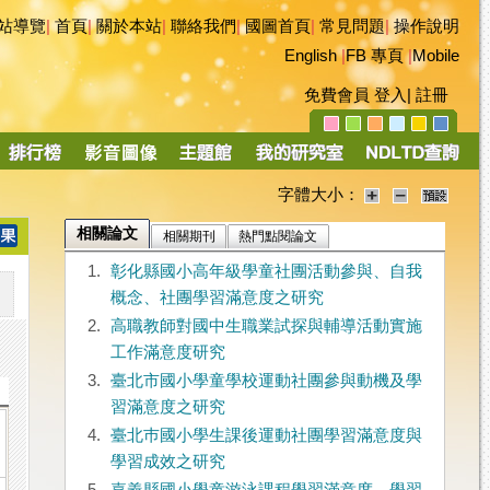
站導覽
|
首頁
|
關於本站
|
聯絡我們
|
國圖首頁
|
常見問題
|
操作說明
English
|
FB 專頁
|
Mobile
免費會員
登入
|
註冊
字體大小：
相關論文
相關期刊
熱門點閱論文
1.
彰化縣國小高年級學童社團活動參與、自我
概念、社團學習滿意度之研究
2.
高職教師對國中生職業試探與輔導活動實施
工作滿意度研究
3.
臺北市國小學童學校運動社團參與動機及學
習滿意度之研究
4.
臺北巿國小學生課後運動社團學習滿意度與
學習成效之研究