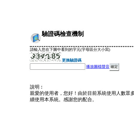
驗證碼檢查機制
請輸入您在下圖中看到的字元(字母區分大小寫)
更換驗證碼
播放圖檔聲音
說明︰
親愛的使用者，您好！由於目前系統使用人數眾
續使用本系統。感謝您的配合。