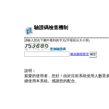
驗證碼檢查機制
請輸入您在下圖中看到的字元(字母區分大小寫)
更換驗證碼
播放圖檔聲音
說明︰
親愛的使用者，您好！由於目前系統使用人數眾
續使用本系統。感謝您的配合。