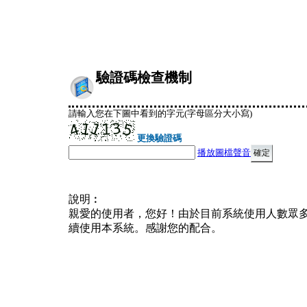
驗證碼檢查機制
請輸入您在下圖中看到的字元(字母區分大小寫)
更換驗證碼
播放圖檔聲音
說明︰
親愛的使用者，您好！由於目前系統使用人數眾
續使用本系統。感謝您的配合。