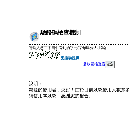
驗證碼檢查機制
請輸入您在下圖中看到的字元(字母區分大小寫)
更換驗證碼
播放圖檔聲音
說明︰
親愛的使用者，您好！由於目前系統使用人數眾
續使用本系統。感謝您的配合。