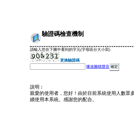
驗證碼檢查機制
請輸入您在下圖中看到的字元(字母區分大小寫)
更換驗證碼
播放圖檔聲音
說明︰
親愛的使用者，您好！由於目前系統使用人數眾
續使用本系統。感謝您的配合。