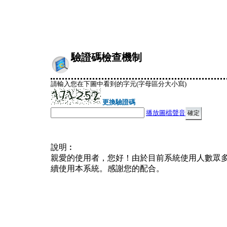
驗證碼檢查機制
請輸入您在下圖中看到的字元(字母區分大小寫)
更換驗證碼
播放圖檔聲音
說明︰
親愛的使用者，您好！由於目前系統使用人數眾
續使用本系統。感謝您的配合。