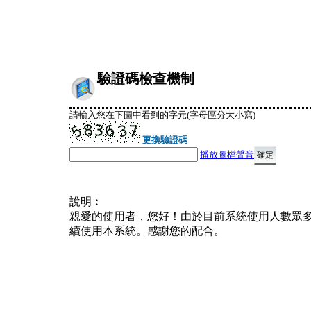
驗證碼檢查機制
請輸入您在下圖中看到的字元(字母區分大小寫)
更換驗證碼
播放圖檔聲音
說明︰
親愛的使用者，您好！由於目前系統使用人數眾
續使用本系統。感謝您的配合。