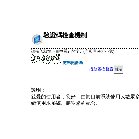
驗證碼檢查機制
請輸入您在下圖中看到的字元(字母區分大小寫)
更換驗證碼
播放圖檔聲音
說明︰
親愛的使用者，您好！由於目前系統使用人數眾
續使用本系統。感謝您的配合。