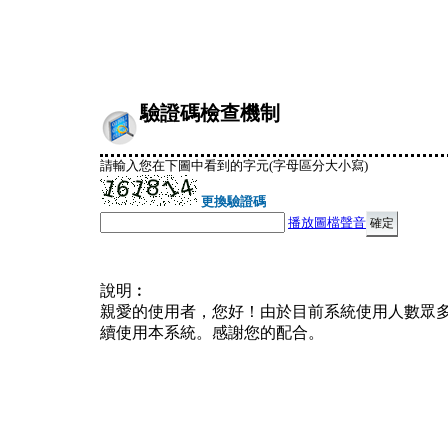
驗證碼檢查機制
請輸入您在下圖中看到的字元(字母區分大小寫)
更換驗證碼
播放圖檔聲音
說明︰
親愛的使用者，您好！由於目前系統使用人數眾
續使用本系統。感謝您的配合。