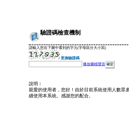
驗證碼檢查機制
請輸入您在下圖中看到的字元(字母區分大小寫)
更換驗證碼
播放圖檔聲音
說明︰
親愛的使用者，您好！由於目前系統使用人數眾
續使用本系統。感謝您的配合。