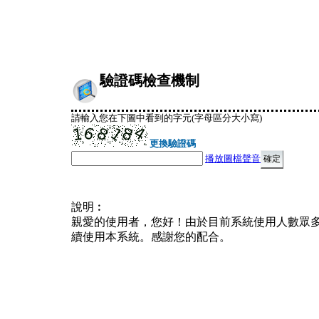
驗證碼檢查機制
請輸入您在下圖中看到的字元(字母區分大小寫)
更換驗證碼
播放圖檔聲音
說明︰
親愛的使用者，您好！由於目前系統使用人數眾
續使用本系統。感謝您的配合。