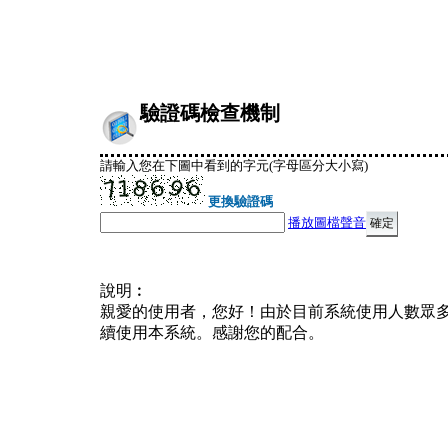
驗證碼檢查機制
請輸入您在下圖中看到的字元(字母區分大小寫)
更換驗證碼
播放圖檔聲音
說明︰
親愛的使用者，您好！由於目前系統使用人數眾
續使用本系統。感謝您的配合。