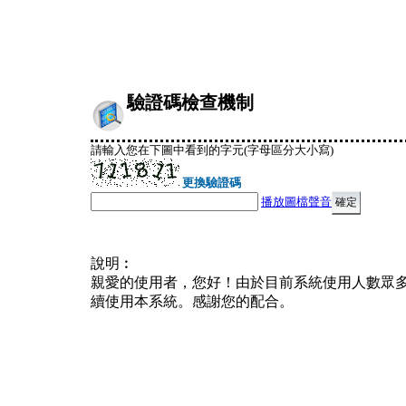
驗證碼檢查機制
請輸入您在下圖中看到的字元(字母區分大小寫)
更換驗證碼
播放圖檔聲音
說明︰
親愛的使用者，您好！由於目前系統使用人數眾
續使用本系統。感謝您的配合。