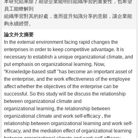
本研究結果除了期望企業能明白組織學習的重要性，也希望
員工能瞭解到
組織學習對其的好處，進而提升知識分享的意願，讓企業能
夠永續經營。
論文外文摘要
In the external environment facing rapid changes the
enterprises in order to keep competitive advantage. It is
necessary to establish a unique organizational climate, and
put emphasis on organizational learning. Now,
“Knowledge-based staff "has become an important asset of
the enterprise, and the work effectiveness of the employee
affect whether the objectives of the enterprise can be
successful. So this study will be discuss the relationship
between organizational climate and
organizational learning, the relationship between
organizational climate and work self-efficacy , the
relationship between organizational learning and work self-
efficacy, and the mediation effect of organizational learning