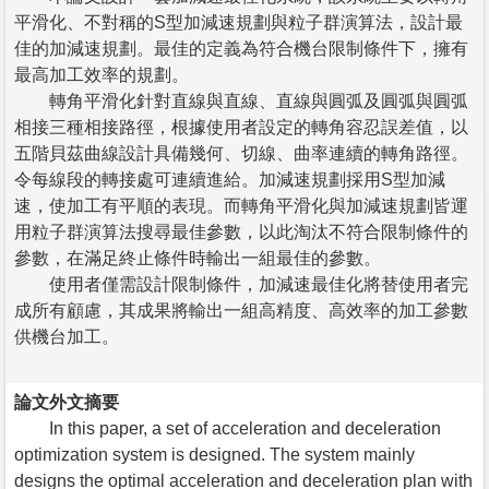
平滑化、不對稱的S型加減速規劃與粒子群演算法，設計最
佳的加減速規劃。最佳的定義為符合機台限制條件下，擁有
最高加工效率的規劃。
轉角平滑化針對直線與直線、直線與圓弧及圓弧與圓弧
相接三種相接路徑，根據使用者設定的轉角容忍誤差值，以
五階貝茲曲線設計具備幾何、切線、曲率連續的轉角路徑。
令每線段的轉接處可連續進給。加減速規劃採用S型加減
速，使加工有平順的表現。而轉角平滑化與加減速規劃皆運
用粒子群演算法搜尋最佳參數，以此淘汰不符合限制條件的
參數，在滿足終止條件時輸出一組最佳的參數。
使用者僅需設計限制條件，加減速最佳化將替使用者完
成所有顧慮，其成果將輸出一組高精度、高效率的加工參數
供機台加工。
論文外文摘要
In this paper, a set of acceleration and deceleration
optimization system is designed. The system mainly
designs the optimal acceleration and deceleration plan with