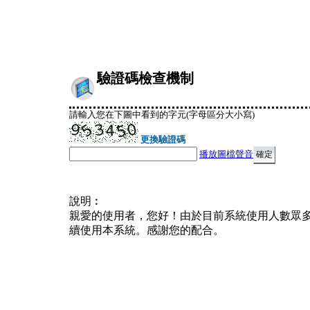
驗證碼檢查機制
請輸入您在下圖中看到的字元(字母區分大小寫)
更換驗證碼
播放圖檔聲音
說明︰
親愛的使用者，您好！由於目前系統使用人數眾
續使用本系統。感謝您的配合。