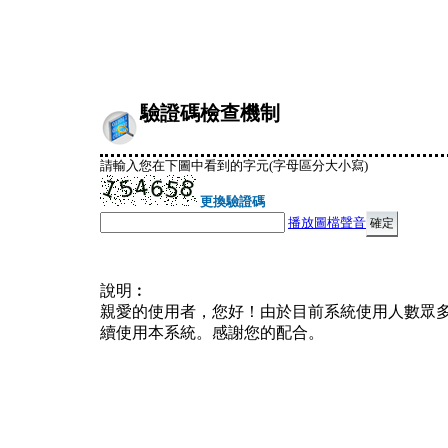
驗證碼檢查機制
請輸入您在下圖中看到的字元(字母區分大小寫)
更換驗證碼
播放圖檔聲音
說明︰
親愛的使用者，您好！由於目前系統使用人數眾
續使用本系統。感謝您的配合。