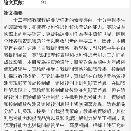
論文頁數:
91
論文摘要
十二年國教課程綱要所強調的素養導向，十分重視學生
的閱讀素養，和擁有批判性思維解決問題的能力。英語做為
國際上的重要語言，更被強調要能作為學生瞭解世界、瞭解
全球各項資訊議題並予以吸收思考的重要工具。因此，本研
究旨在探討運用「自我提問策略」教學後，對於國中生在自
我提問品質、英語閱讀理解表現和批判性思考能力三方面的
成效影響。本研究為準實驗設計，研究對象為國中九年級兩
個班級學生，實驗組接受自我提問策略的閱讀教學，控制組
則採取教師提問。研究結果發現，實驗組在自我提問品質後
測表現顯著優於控制組，追蹤後測上則無顯著差異；在閱讀
理解表現上，實驗組和控制組於後測並無顯著差異，但在追
蹤後測上實驗組優於控制組；在批判性思考能力上，實驗組
和控制組於後測及追蹤後測表現上皆無顯著差異。透過相關
分析，則發現，接受「自我提問策略」教學的實驗組，其批
判思考能力和提問品質以及和閱讀理解能力皆呈正相關，閱
讀理解能力也與提問品質呈中、高度相關。根據上述研究結