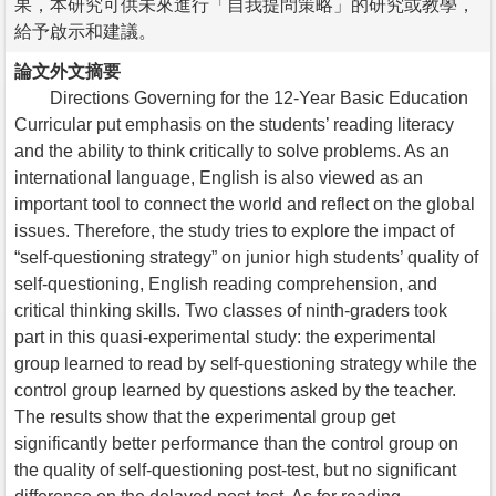
果，本研究可供未來進行「自我提問策略」的研究或教學，
給予啟示和建議。
論文外文摘要
Directions Governing for the 12-Year Basic Education
Curricular put emphasis on the students’ reading literacy
and the ability to think critically to solve problems. As an
international language, English is also viewed as an
important tool to connect the world and reflect on the global
issues. Therefore, the study tries to explore the impact of
“self-questioning strategy” on junior high students’ quality of
self-questioning, English reading comprehension, and
critical thinking skills. Two classes of ninth-graders took
part in this quasi-experimental study: the experimental
group learned to read by self-questioning strategy while the
control group learned by questions asked by the teacher.
The results show that the experimental group get
significantly better performance than the control group on
the quality of self-questioning post-test, but no significant