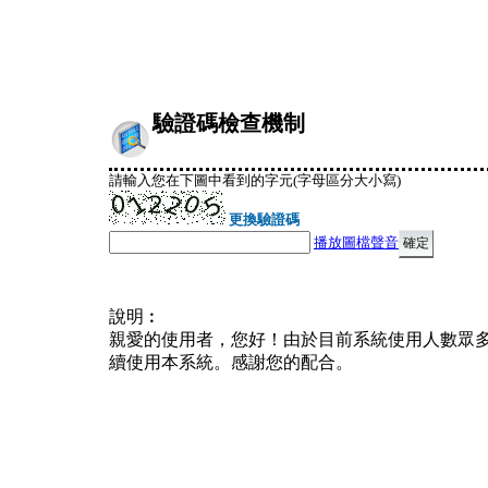
驗證碼檢查機制
請輸入您在下圖中看到的字元(字母區分大小寫)
更換驗證碼
播放圖檔聲音
說明︰
親愛的使用者，您好！由於目前系統使用人數眾
續使用本系統。感謝您的配合。